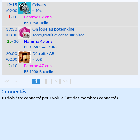
19:15
Calvary
+02:00
< 10€
1
/10
Femme 37 ans
BE
-
1050
-
Ixelles
19:30
On joue au potemkine
+03:00
accès gratuit et conso sur place
25
/30
Homme 45 ans
BE
-
1060
-
Saint-Gilles
20:00
Détroit - AB
+02:00
< 30€
2
/10
Femme 47 ans
BE
-
1000
-
Bruxelles
<<
<
1
>
>>
Connectés
Tu dois être connecté pour voir la liste des membres connectés