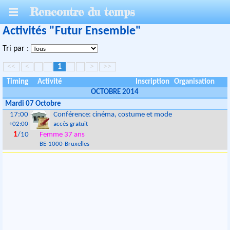
Rencontre du temps
Activités "Futur Ensemble"
Tri par :
<<
<
1
>
>>
Timing
Activité
Inscription
Organisation
OCTOBRE 2014
Mardi 07 Octobre
17:00
Conférence: cinéma, costume et mode
+02:00
accès gratuit
1
/10
Femme 37 ans
BE
-
1000
-
Bruxelles