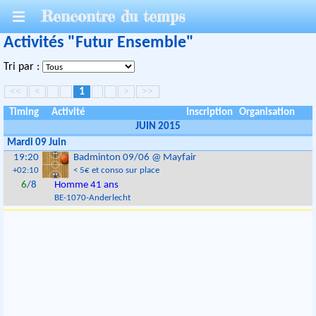
Rencontre du temps
Activités "Futur Ensemble"
Tri par :
<<
<
1
>
>>
Timing
Activité
Inscription
Organisation
JUIN 2015
Mardi 09 Juin
19:20
Badminton 09/06 @ Mayfair
+02:10
< 5€ et conso sur place
6
/8
Homme 41 ans
BE
-
1070
-
Anderlecht