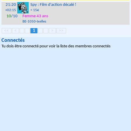
21:20
Spy : Film d'action décalé !
+02:15
< 15€
10
/10
Femme 43 ans
BE
-
1050
-
Ixelles
<<
<
1
>
>>
Connectés
Tu dois être connecté pour voir la liste des membres connectés