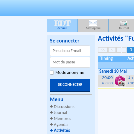
RDT
Accueil
Messagerie
Journal
Activités "
Se connecter
<<
<
1
Timing
Act
Samedi 10 Mai
Mode anonyme
20:00
Un 
+03:00
< 1
Menu
♣
Discussions
♣
Journal
♣
Membres
♣
Agenda
♣
Activités