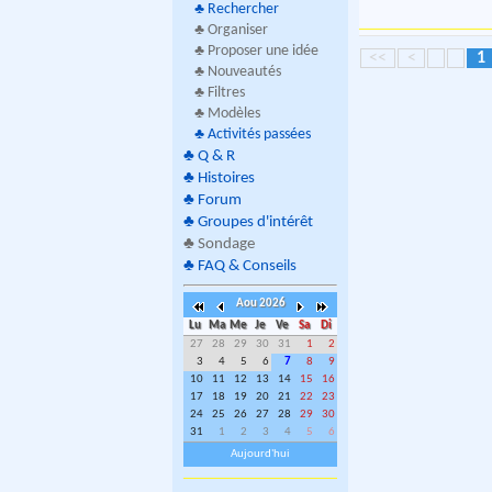
♣
Rechercher
♣ Organiser
♣ Proposer une idée
<<
<
1
♣ Nouveautés
♣ Filtres
♣ Modèles
♣
Activités passées
♣
Q & R
♣
Histoires
♣
Forum
♣
Groupes d'intérêt
♣
Sondage
♣
FAQ & Conseils
Aou 2026
Lu
Ma
Me
Je
Ve
Sa
Di
27
28
29
30
31
1
2
3
4
5
6
7
8
9
10
11
12
13
14
15
16
17
18
19
20
21
22
23
24
25
26
27
28
29
30
31
1
2
3
4
5
6
Aujourd'hui