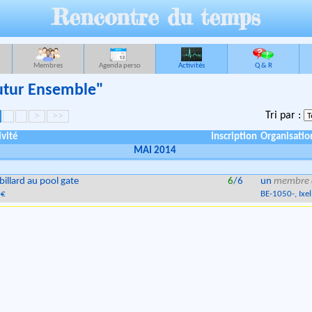
Rencontre du temps
Membres
Agenda perso
Activités
Q & R
Futur Ensemble"
Tri par :
>
>>
ivité
Inscription
Organisatio
MAI 2014
billard au pool gate
6
/6
un
membre 
0€
BE
-
1050
-
, Ixe