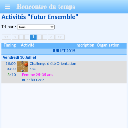
Rencontre du temps
Activités "Futur Ensemble"
Tri par :
<<
<
1
>
>>
Timing
Activité
Inscription
Organisation
JUILLET 2015
Vendredi 10 Juillet
18:00
Challenge d'été Orientation
+03:00
< 5€
3
/10
Femme 25-35 ans
BE
-
1180
-
Uccle