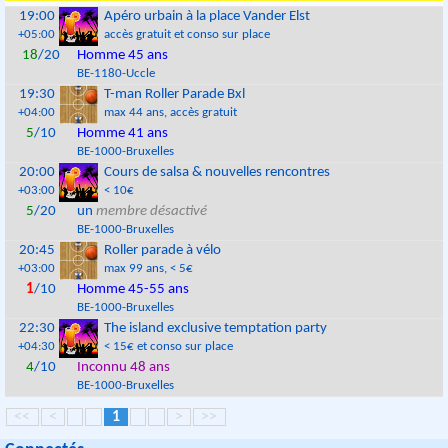
19:00
Apéro urbain à la place Vander Elst
+05:00
accès gratuit et conso sur place
18
/20
Homme 45 ans
BE
-
1180
-
Uccle
19:30
T-man Roller Parade Bxl
+04:00
max 44 ans
, accès gratuit
5
/10
Homme 41 ans
BE
-
1000
-
Bruxelles
20:00
Cours de salsa & nouvelles rencontres
+03:00
< 10€
5
/20
un
membre désactivé
BE
-
1000
-
Bruxelles
20:45
Roller parade à vélo
+03:00
max 99 ans
, < 5€
1
/10
Homme 45-55 ans
BE
-
1000
-
Bruxelles
22:30
The island exclusive temptation party
+04:30
< 15€ et conso sur place
4
/10
Inconnu 48 ans
BE
-
1000
-
Bruxelles
<<
<
1
>
>>