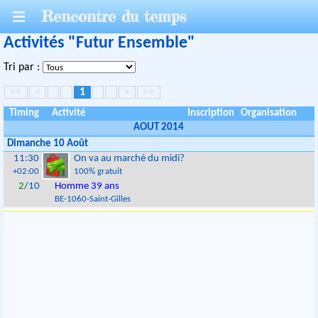
Rencontre du temps
Activités "Futur Ensemble"
Tri par :
<<
<
1
>
>>
Timing
Activité
Inscription
Organisation
AOUT 2014
Dimanche 10 Août
11:30
On va au marché du midi?
+02:00
100% gratuit
2
/10
Homme 39 ans
BE
-
1060
-
Saint-Gilles