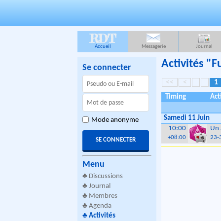
RDT
Accueil
Messagerie
Journal
Activités "
Se connecter
<<
<
1
Timing
Act
Samedi 11 Juin
Mode anonyme
10:00
Un S
+08:00
23-
Menu
♣
Discussions
♣
Journal
♣
Membres
♣
Agenda
♣
Activités