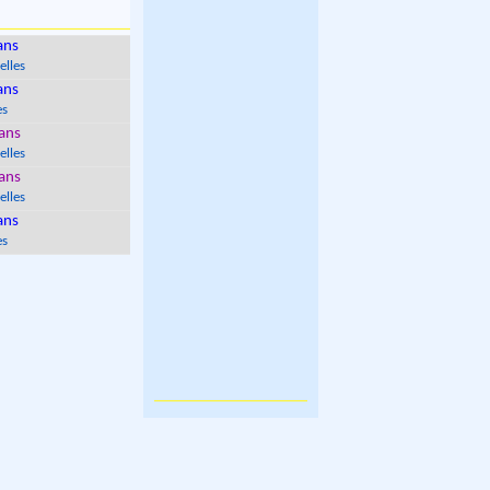
ans
elles
ans
es
ans
elles
ans
elles
ans
es