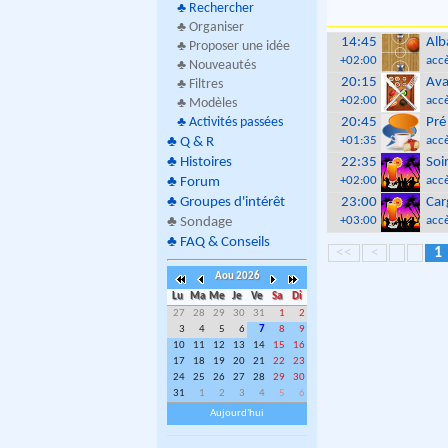
♣
Rechercher
♣ Organiser
14:45
Alb
♣ Proposer une idée
+02:00
accè
♣ Nouveautés
20:15
Ava
♣ Filtres
+02:00
accè
♣ Modèles
♣
Activités passées
20:45
Pré
+01:35
accè
♣
Q & R
♣
Histoires
22:35
Soi
+02:00
accè
♣
Forum
♣
Groupes d'intérêt
23:00
Car
+03:00
accè
♣
Sondage
♣
FAQ & Conseils
<<
<
1
Aou 2026
Lu
Ma
Me
Je
Ve
Sa
Di
27
28
29
30
31
1
2
3
4
5
6
7
8
9
10
11
12
13
14
15
16
17
18
19
20
21
22
23
24
25
26
27
28
29
30
31
1
2
3
4
5
6
Aujourd'hui