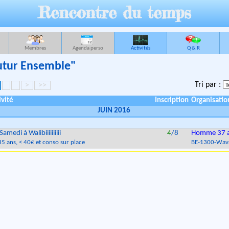
Rencontre du temps
Membres
Agenda perso
Activités
Q & R
Futur Ensemble"
Tri par :
>
>>
ivité
Inscription
Organisatio
JUIN 2016
amedi à Walibiiiiiiiiii
4
/8
Homme 37 
35 ans
, < 40€ et conso sur place
BE
-
1300
-
Wav