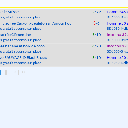
anie-Suisse
2
/99
Homme 45 
s gratuit et conso sur place
BE
-
1000
-
Brux
nt-soirée Cargo : gueuleton à l'Amour Fou
3
/6
Homme 50 
s gratuit et conso sur place
BE
-
1050
-
Ixell
 soirée Clémentine
6
/10
Inconnu 39 
s gratuit et conso sur place
BE
-
1000
-
Brux
rée banane et noix de coco
8
/20
Inconnu 39 
s gratuit et conso sur place
BE
-
1000
-
Brux
go SAUVAGE @ Black Sheep
3
/10
Homme 50 
s gratuit et conso sur place
BE
-
1050
-
Ixell
>
>>