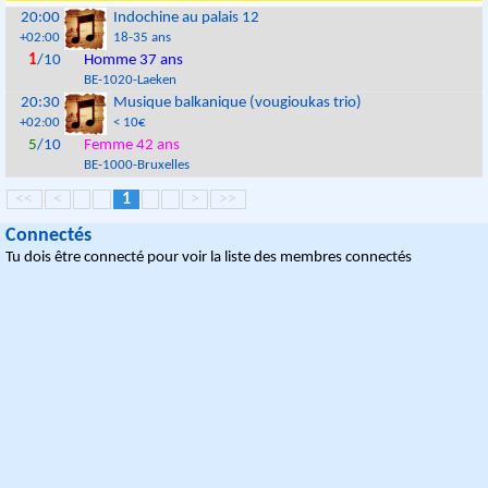
20:00
Indochine au palais 12
+02:00
18-35 ans
1
/10
Homme 37 ans
BE
-
1020
-
Laeken
20:30
Musique balkanique (vougioukas trio)
+02:00
< 10€
5
/10
Femme 42 ans
BE
-
1000
-
Bruxelles
<<
<
1
>
>>
Connectés
Tu dois être connecté pour voir la liste des membres connectés