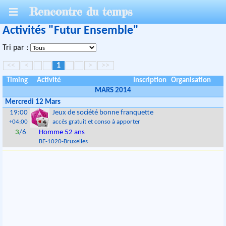
Rencontre du temps
Activités "Futur Ensemble"
Tri par :
<<
<
1
>
>>
Timing
Activité
Inscription
Organisation
MARS 2014
Mercredi 12 Mars
19:00
Jeux de société bonne franquette
+04:00
accès gratuit et conso à apporter
3
/6
Homme 52 ans
BE
-
1020
-
Bruxelles