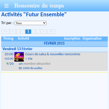
Rencontre du temps
Activités "Futur Ensemble"
Tri par :
<<
<
1
>
>>
Timing
Activité
Inscription
Organisation
FEVRIER 2015
Vendredi 13 Février
20:00
Cours de salsa & nouvelles rencontres
+03:00
< 10€
9
/20
un
membre désactivé
BE
-
1000
-
Bruxelles