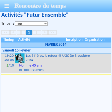
Rencontre du temps
Activités "Futur Ensemble"
Tri par :
<<
<
1
>
>>
Timing
Activité
Inscription
Organisation
FEVRIER 2014
Samedi 15 Février
19:20
Les 3 frères, le retour @ UGC De Brouckère
+02:00
< 10€
2
/10
Homme 45 ans
BE
-
1000
-
Bruxelles