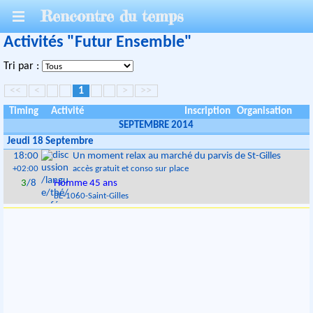
Rencontre du temps
Activités "Futur Ensemble"
Tri par :
<<
<
1
>
>>
Timing
Activité
Inscription
Organisation
SEPTEMBRE 2014
Jeudi 18 Septembre
18:00
Un moment relax au marché du parvis de St-Gilles
+02:00
accès gratuit et conso sur place
3
/8
Homme 45 ans
BE
-
1060
-
Saint-Gilles