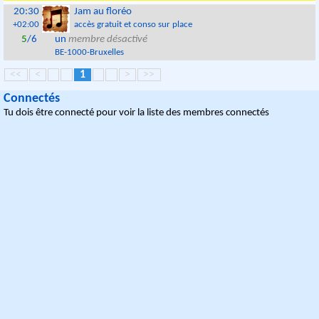
20:30
Jam au floréo
+02:00
accès gratuit et conso sur place
5
/6
un
membre désactivé
BE
-
1000
-
Bruxelles
<<
<
1
>
>>
Connectés
Tu dois être connecté pour voir la liste des membres connectés