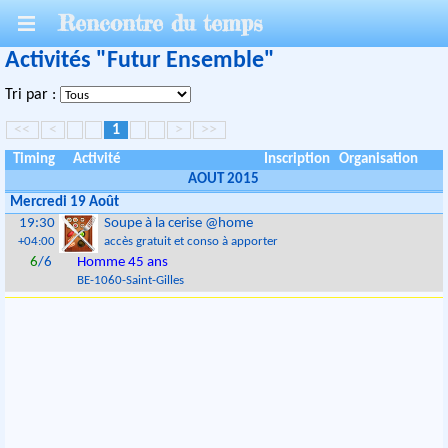
Rencontre du temps
Activités "Futur Ensemble"
Tri par :
<<
<
1
>
>>
Timing
Activité
Inscription
Organisation
AOUT 2015
Mercredi 19 Août
19:30
Soupe à la cerise @home
+04:00
accès gratuit et conso à apporter
6
/6
Homme 45 ans
BE
-
1060
-
Saint-Gilles