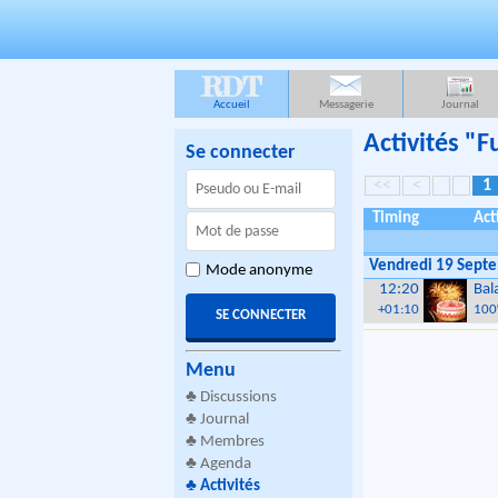
RDT
Accueil
Messagerie
Journal
Activités "
Se connecter
<<
<
1
Timing
Act
Vendredi 19 Sept
Mode anonyme
12:20
Bal
+01:10
100
Menu
♣
Discussions
♣
Journal
♣
Membres
♣
Agenda
♣
Activités