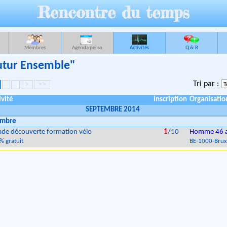
Rencontre du temps
Membres
Agenda perso
Activités
Q & R
Futur Ensemble"
Tri par :
>
>>
ivité
Inscription
Organisatio
SEPTEMBRE 2014
embre
ade découverte formation vélo
1
/10
Homme 46 
% gratuit
BE
-
1000
-
Brux