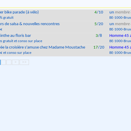
ler bike parade (à vélo)
4
/10
un
membre 
% gratuit
BE
-
1000
-
Brux
rs de salsa & nouvelles rencontres
5
/20
un
membre 
0€
BE
-
1000
-
Brux
inthe au floris bar
3
/8
Homme 45 
s gratuit et conso sur place
BE
-
1000
-
Brux
rée la croisière s'amuse chez Madame Moustache
17
/20
Homme 45 
€ et conso sur place
BE
-
1000
-
Brux
>
>>