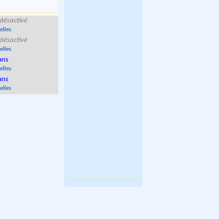
désactivé
elles
désactivé
elles
ans
elles
ans
elles