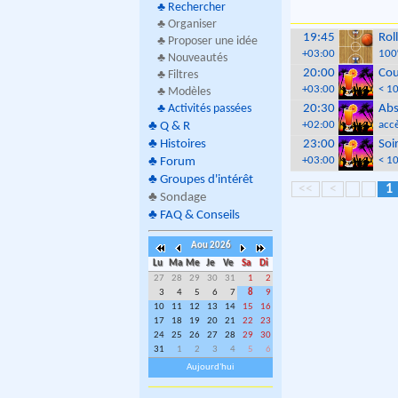
♣
Rechercher
♣ Organiser
19:45
Rol
♣ Proposer une idée
+03:00
100
♣ Nouveautés
20:00
Cou
♣ Filtres
+03:00
< 1
♣ Modèles
♣
Activités passées
20:30
Abs
+02:00
accè
♣
Q & R
♣
Histoires
23:00
Soi
+03:00
< 10
♣
Forum
♣
Groupes d'intérêt
<<
<
1
♣
Sondage
♣
FAQ & Conseils
Aou 2026
Lu
Ma
Me
Je
Ve
Sa
Di
27
28
29
30
31
1
2
3
4
5
6
7
8
9
10
11
12
13
14
15
16
17
18
19
20
21
22
23
24
25
26
27
28
29
30
31
1
2
3
4
5
6
Aujourd'hui