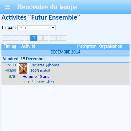
Rencontre du temps
Activités "Futur Ensemble"
Tri par :
<<
<
1
>
>>
Timing
Activité
Inscription
Organisation
DECEMBRE 2014
Vendredi 19 Décembre
19:30
Raclette @home
+03:00
100% gratuit
8
/8
Homme 45 ans
BE
-
1060
-
Saint-Gilles