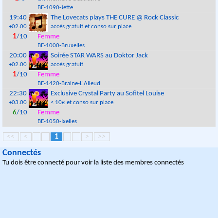
BE
-
1090
-
Jette
19:40
The Lovecats plays THE CURE @ Rock Classic
+02:00
accès gratuit et conso sur place
1
/10
Femme
BE
-
1000
-
Bruxelles
20:00
Soirée STAR WARS au Doktor Jack
+02:00
accès gratuit
1
/10
Femme
BE
-
1420
-
Braine-L'Alleud
22:30
Exclusive Crystal Party au Sofitel Louise
+03:00
< 10€ et conso sur place
6
/10
Femme
BE
-
1050
-
Ixelles
<<
<
1
>
>>
Connectés
Tu dois être connecté pour voir la liste des membres connectés