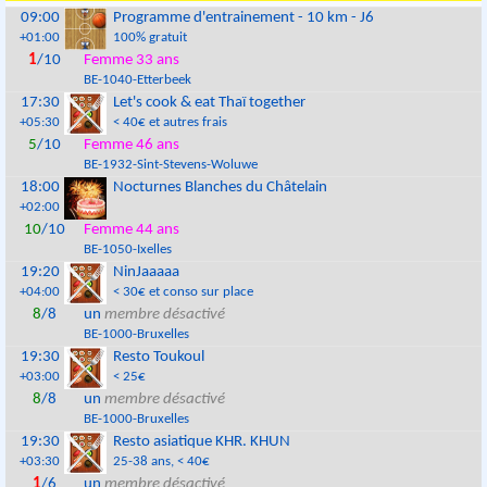
09:00
Programme d'entrainement - 10 km - J6
+01:00
100% gratuit
1
/10
Femme 33 ans
BE
-
1040
-
Etterbeek
17:30
Let's cook & eat Thaï together
+05:30
< 40€ et autres frais
5
/10
Femme 46 ans
BE
-
1932
-
Sint-Stevens-Woluwe
18:00
Nocturnes Blanches du Châtelain
+02:00
10
/10
Femme 44 ans
BE
-
1050
-
Ixelles
19:20
NinJaaaaa
+04:00
< 30€ et conso sur place
8
/8
un
membre désactivé
BE
-
1000
-
Bruxelles
19:30
Resto Toukoul
+03:00
< 25€
8
/8
un
membre désactivé
BE
-
1000
-
Bruxelles
19:30
Resto asiatique KHR. KHUN
+03:30
25-38 ans
, < 40€
1
/6
un
membre désactivé