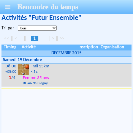
Rencontre du temps
Activités "Futur Ensemble"
Tri par :
<<
<
1
>
>>
Timing
Activité
Inscription
Organisation
DECEMBRE 2015
Samedi 19 Décembre
08:00
Trail 15km
+08:00
< 5€
1
/4
Femme 35 ans
BE
-
4670
-
Blégny