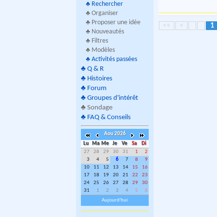
♣
Rechercher
♣ Organiser
♣ Proposer une idée
<<
<
1
♣ Nouveautés
♣ Filtres
♣ Modèles
♣
Activités passées
♣
Q & R
♣
Histoires
♣
Forum
♣
Groupes d'intérêt
♣
Sondage
♣
FAQ & Conseils
Aou 2026
Lu
Ma
Me
Je
Ve
Sa
Di
27
28
29
30
31
1
2
3
4
5
6
7
8
9
10
11
12
13
14
15
16
17
18
19
20
21
22
23
24
25
26
27
28
29
30
31
1
2
3
4
5
6
Aujourd'hui