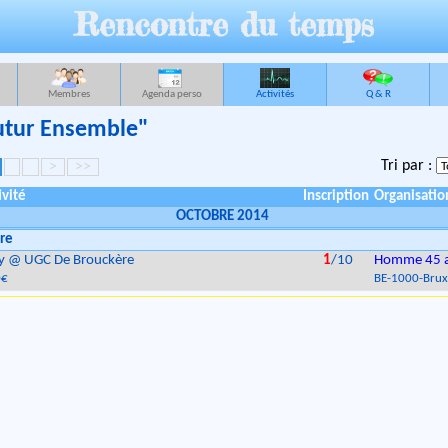
Rencontre du temps
Membres
Agenda perso
Activités
Q & R
Futur Ensemble"
Tri par :
>
>>
ivité
Inscription
Organisatio
OCTOBRE 2014
re
y @ UGC De Brouckère
1
/10
Homme 45 
0€
BE
-
1000
-
Brux