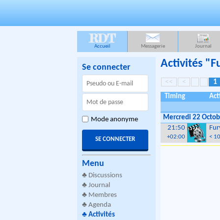
RDT
Accueil
Messagerie
Journal
Activités "
Se connecter
<<
<
1
Timing
Act
Mercredi 22 Octob
Mode anonyme
21:50
Fur
+02:00
< 1
Menu
♣
Discussions
♣
Journal
♣
Membres
♣
Agenda
♣
Activités