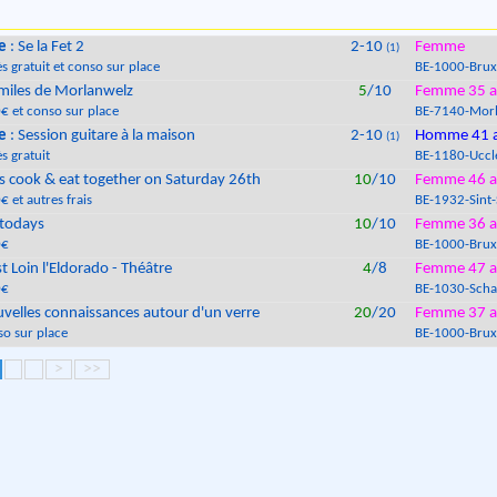
e
: Se la Fet 2
2-10
Femme
(1)
s gratuit et conso sur place
BE
-
1000
-
Brux
miles de Morlanwelz
5
/10
Femme 35 a
€ et conso sur place
BE
-
7140
-
Morl
e
: Session guitare à la maison
2-10
Homme 41 
(1)
s gratuit
BE
-
1180
-
Uccl
's cook & eat together on Saturday 26th
10
/10
Femme 46 a
€ et autres frais
BE
-
1932
-
Sint
todays
10
/10
Femme 36 a
0€
BE
-
1000
-
Brux
st Loin l'Eldorado - Théâtre
4
/8
Femme 47 a
0€
BE
-
1030
-
Scha
velles connaissances autour d'un verre
20
/20
Femme 37 a
so sur place
BE
-
1000
-
Brux
>
>>