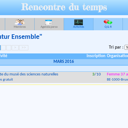
Rencontre du temps
Membres
Agenda perso
Activités
Q & R
Futur Ensemble"
Tri par :
>
>>
ivité
Inscription
Organisatio
MARS 2016
ite du musé des sciences naturelles
3
/10
Femme 37 a
s gratuit
BE
-
1000
-
Brux