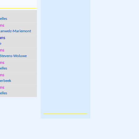
elles
ns
anwelz-Mariemont
ans
e
ns
-Stevens-Woluwe
ns
elles
ns
erbeek
ns
elles