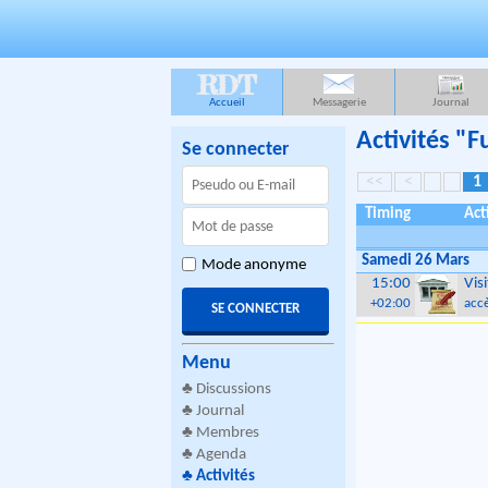
RDT
Accueil
Messagerie
Journal
Activités "
Se connecter
<<
<
1
Timing
Act
Samedi 26 Mars
Mode anonyme
15:00
Vis
+02:00
accè
Menu
♣
Discussions
♣
Journal
♣
Membres
♣
Agenda
♣
Activités