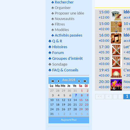
♣
Rechercher
♣ Organiser
15:00
Idé
♣ Proposer une idée
+12:00
accè
♣ Nouveautés
15:00
10 
♣ Filtres
+02:00
< 10
♣ Modèles
♣
Activités passées
16:00
Idé
+03:00
accè
♣
Q & R
♣
Histoires
17:30
Let
+05:30
< 40
♣
Forum
♣
Groupes d'intérêt
19:30
Res
+03:00
< 3
♣
Sondage
♣
FAQ & Conseils
19:45
C'e
+03:00
< 2
Aou 2026
20:30
Nou
Lu
Ma
Me
Je
Ve
Sa
Di
+03:00
con
27
28
29
30
31
1
2
3
4
5
6
7
8
9
<<
<
1
10
11
12
13
14
15
16
17
18
19
20
21
22
23
24
25
26
27
28
29
30
31
1
2
3
4
5
6
Aujourd'hui