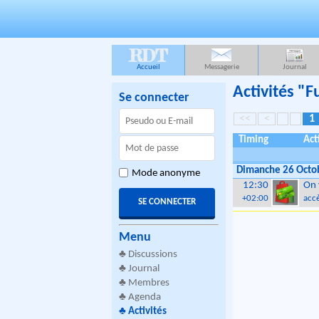
RDT
Accueil
Messagerie
Journal
Activités "
Se connecter
<<
<
1
Timing
Act
Dimanche 26 Octo
Mode anonyme
12:30
On 
+02:00
accè
Menu
♣
Discussions
♣
Journal
♣
Membres
♣
Agenda
♣
Activités