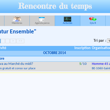
Rencontre du temps
Membres
Agenda perso
Activités
Q & R
Futur Ensemble"
Tri par :
>
>>
ivité
Inscription
Organisatio
OCTOBRE 2014
bre
va au Marché du midi?
5
/10
Homme 45 
s gratuit et conso sur place
BE
-
1060
-
Saint