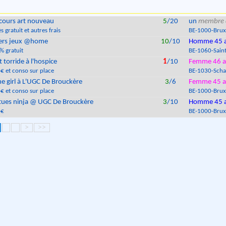
cours art nouveau
5
/20
un
membre 
s gratuit et autres frais
BE
-
1000
-
Brux
ers jeux @home
10
/10
Homme 45 
% gratuit
BE
-
1060
-
Saint
t torride à l'hospice
1
/10
Femme 46 a
€ et conso sur place
BE
-
1030
-
Scha
e girl à L'UGC De Brouckère
3
/6
Femme 45 a
€ et conso sur place
BE
-
1000
-
Brux
tues ninja @ UGC De Brouckère
3
/10
Homme 45 
0€
BE
-
1000
-
Brux
>
>>