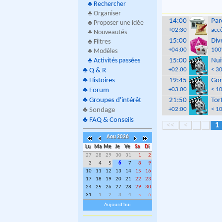
♣
Rechercher
♣ Organiser
14:00
Par
♣ Proposer une idée
+02:30
accè
♣ Nouveautés
15:00
Div
♣ Filtres
+04:00
100
♣ Modèles
♣
Activités passées
15:00
Nui
+02:00
< 30
♣
Q & R
♣
Histoires
19:45
Gon
+03:00
< 10
♣
Forum
♣
Groupes d'intérêt
21:50
Tor
+02:00
< 1
♣
Sondage
♣
FAQ & Conseils
<<
<
1
Aou 2026
Lu
Ma
Me
Je
Ve
Sa
Di
27
28
29
30
31
1
2
3
4
5
6
7
8
9
10
11
12
13
14
15
16
17
18
19
20
21
22
23
24
25
26
27
28
29
30
31
1
2
3
4
5
6
Aujourd'hui