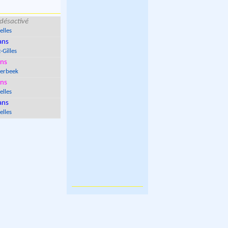
désactivé
elles
ans
-Gilles
ns
erbeek
ns
elles
ans
elles