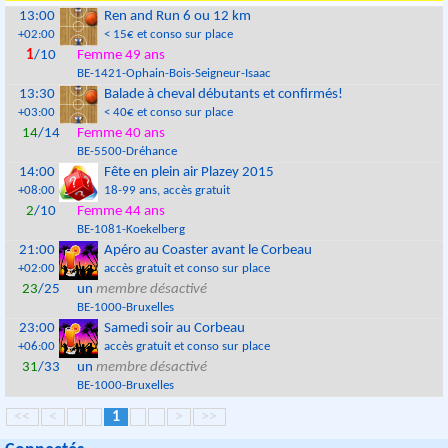
13:00
Ren and Run 6 ou 12 km
+02:00
< 15€ et conso sur place
1
/10
Femme 49 ans
BE
-
1421
-
Ophain-Bois-Seigneur-Isaac
13:30
Balade à cheval débutants et confirmés!
+03:00
< 40€ et conso sur place
14
/14
Femme 40 ans
BE
-
5500
-
Dréhance
14:00
Fête en plein air Plazey 2015
+08:00
18-99 ans
, accès gratuit
2
/10
Femme 44 ans
BE
-
1081
-
Koekelberg
21:00
Apéro au Coaster avant le Corbeau
+02:00
accès gratuit et conso sur place
23
/25
un
membre désactivé
BE
-
1000
-
Bruxelles
23:00
Samedi soir au Corbeau
+06:00
accès gratuit et conso sur place
31
/33
un
membre désactivé
BE
-
1000
-
Bruxelles
<<
<
1
>
>>