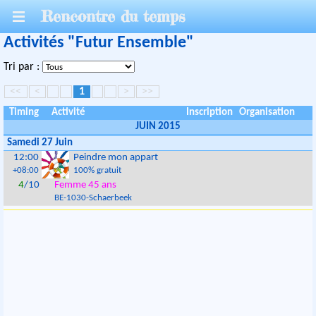
Rencontre du temps
Activités "Futur Ensemble"
Tri par :
<<
<
1
>
>>
Timing
Activité
Inscription
Organisation
JUIN 2015
Samedi 27 Juin
12:00
Peindre mon appart
+08:00
100% gratuit
4
/10
Femme 45 ans
BE
-
1030
-
Schaerbeek