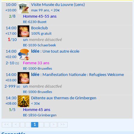
10:00
Visite Musée du Louvre (Lens)
+10:00
max 99 ans
, < 20€
2
/8
Homme 45-55 ans
BE
-
6230
-
Buzet
14:00
Bookclub
+17:00
100% gratuit
1
/10
un
membre désactivé
BE
-
1030
-
Schaerbeek
14:00
Idée
: Une tout autre école
+02:00
2-10
Femme 33 ans
(1)
BE
-
1000
-
Bruxelles
14:00
Idée
: Manifestation Nationale : Refugiees Welcome
+03:00
2-999
un
membre désactivé
(6)
BE
-
1000
-
Bruxelles
14:30
Détente aux thermes de Grimbergen
+08:00
< 30€
5
/5
Homme 45 ans
BE
-
1850
-
Grimbergen
<<
<
1
>
>>