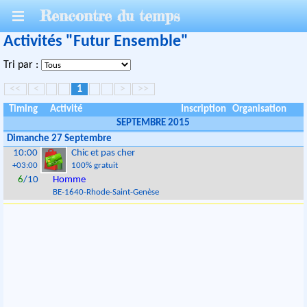
Rencontre du temps
Activités "Futur Ensemble"
Tri par :
<<
<
1
>
>>
Timing
Activité
Inscription
Organisation
SEPTEMBRE 2015
Dimanche 27 Septembre
10:00
Chic et pas cher
+03:00
100% gratuit
6
/10
Homme
BE
-
1640
-
Rhode-Saint-Genèse