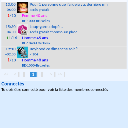
13:00
Pour 1 personne que j'ai deja vu, dernière mn
+06:00
accès gratuit
1
/10
Femme 40 ans
BE
-
1000
-
Bruxelles
15:30
Loup-garou dopé...
+04:00
accès gratuit et conso sur place
11
/16
Homme 45 ans
BE
-
1040
-
Etterbeek
19:10
Boyhood ce dimanche soir ?
+02:00
< 10€
1
/10
Homme 48 ans
BE
-
1000
-
Bruxelles
<<
<
1
>
>>
Connectés
Tu dois être connecté pour voir la liste des membres connectés