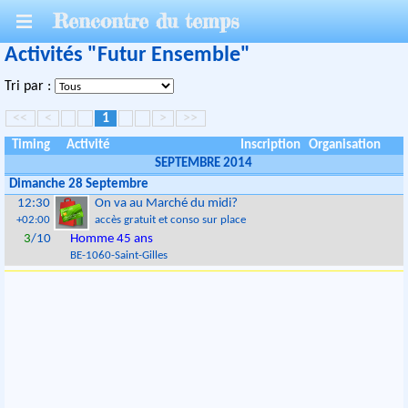
Rencontre du temps
Activités "Futur Ensemble"
Tri par :
<<
<
1
>
>>
Timing
Activité
Inscription
Organisation
SEPTEMBRE 2014
Dimanche 28 Septembre
12:30
On va au Marché du midi?
+02:00
accès gratuit et conso sur place
3
/10
Homme 45 ans
BE
-
1060
-
Saint-Gilles