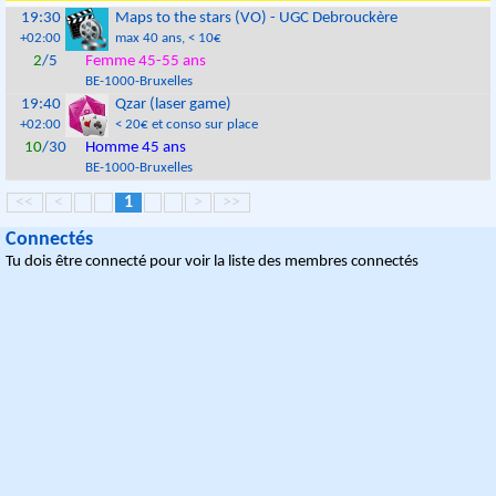
19:30
Maps to the stars (VO) - UGC Debrouckère
+02:00
max 40 ans
, < 10€
2
/5
Femme 45-55 ans
BE
-
1000
-
Bruxelles
19:40
Qzar (laser game)
+02:00
< 20€ et conso sur place
10
/30
Homme 45 ans
BE
-
1000
-
Bruxelles
<<
<
1
>
>>
Connectés
Tu dois être connecté pour voir la liste des membres connectés