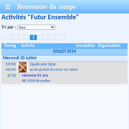
Rencontre du temps
Activités "Futur Ensemble"
Tri par :
<<
<
1
>
>>
Timing
Activité
Inscription
Organisation
JUILLET 2014
Mercredi 30 Juillet
19:00
Quick pré-Qzar
+00:40
accès gratuit et conso sur place
6
/10
Homme 45 ans
BE
-
1000
-
Bruxelles