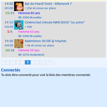
19:00
Bar du Mardi Toots - Afterwork 7
+05:00
< 25€ et conso sur place
15
/15
Homme 60 ans
BE
-
1000
-
Bruxelles
19:15
Cinéma last minute WAR DOGS "ou autre"
+02:00
< 10€
1
/6
Femme 43 ans
BE
-
1000
-
Bruxelles
19:20
Badminton 30/08 @ Mayfair
+04:00
< 5€ et conso sur place
16
/16
Femme 39 ans
BE
-
1070
-
Anderlecht
<<
<
1
>
>>
Connectés
Tu dois être connecté pour voir la liste des membres connectés