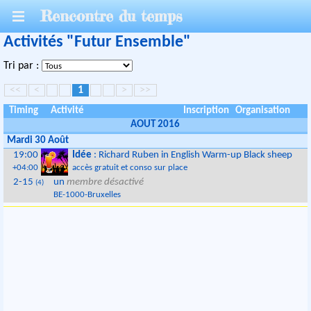
Rencontre du temps
Activités "Futur Ensemble"
Tri par :
<<
<
1
>
>>
Timing
Activité
Inscription
Organisation
AOUT 2016
Mardi 30 Août
19:00
Idée
: Richard Ruben in English Warm-up Black sheep
+04:00
accès gratuit et conso sur place
2-15
un
membre désactivé
(4)
BE
-
1000
-
Bruxelles